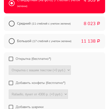
4 909
Стандартный (на фото)
(7 стеблей с учетом
Р
Прекрасный букет отличная
зелени)
цена!
Олег
8 023
Средний
(11 стеблей с учетом зелени)
Р
Тымовское,
Сахалинская
обл.
11 138
Большой
(17 стеблей с учетом зелени)
Р
Огромное спасибо за
компетентную помощь в
выборе букета. Спасибо
Открытка (бесплатно*)
большое. Доставка пришла
вовремя. Остаюсь Вашим
клиентом!
Добавить конфеты (бесплатно*)
Тамара
Гидроторф,
Нижегороская
область
Добавить шарики