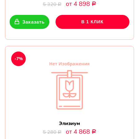
от 4 898
5 320
Р
Р
Заказать
В 1 КЛИК
-7%
Элизиум
от 4 868
5 280
Р
Р