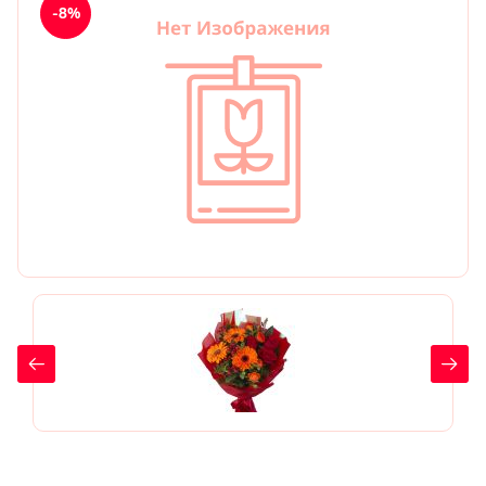
-8%
День рождения
Мы в
Цветы женщине
соц.
Цветы маме
сетях
Цветы мужчине
Цветы любимой
Цветы ребенку
Цветы дочери
Цветы подруге
Цветы сестре