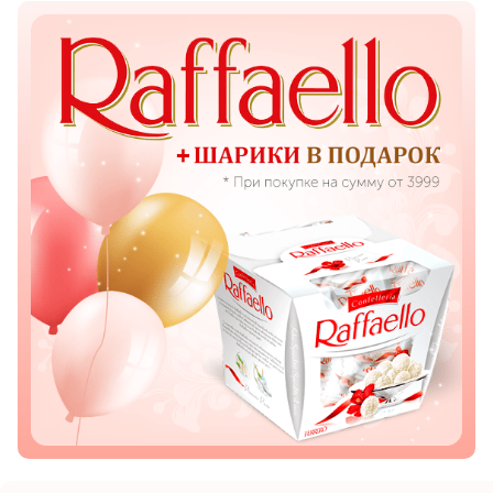
Показать еще
Цветы
Подсолнухи
Лизиантусы
Хризантемы
Лилии
Орхидеи
Тюльпаны