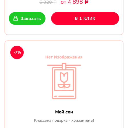
от 4 898
5 320
Р
Р
Заказать
В 1 КЛИК
-7%
Мой сон
Классика подарка - хризантемы!