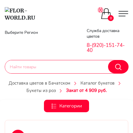
Цветы поштучно
0
Главная
Служба доставка
Выберите Регион
Букеты до 2500
цветов
Гарантии
8-(920)-151-74-
40
Каталог букетов
Доставка
Оплата
Корзины с цветами
Доставка цветов в Бачатском
Каталог букетов
Букеты из роз
Закат от 4 909 руб.
Классика
Контакты
Категории
Авторские букеты
Личный
кобинет
Букеты из роз
Регистраци