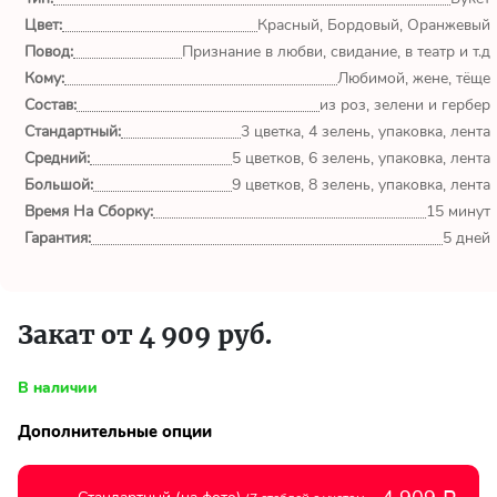
обл.
Цвет:
Красный, Бордовый, Оранжевый
Повод:
Признание в любви, свидание, в театр и т.д
Спасибо сервису Flor-
Кому:
world.ru, очень рада что
Любимой, жене, тёще
выбрала Вас. Букет
Состав:
из роз, зелени и гербер
изумительный!
Стандартный:
3 цветка, 4 зелень, упаковка, лента
Средний:
5 цветков, 6 зелень, упаковка, лента
Ульяна
Большой:
9 цветков, 8 зелень, упаковка, лента
Тымовское,
Время На Сборку:
15 минут
Сахалинская
Гарантия:
5 дней
обл.
Доставили букет маме
вовремя. Не подвели. Цветы
Закат от 4 909 руб.
свежие. Спасибо.
В наличии
Виктор
Тымовское,
Дополнительные опции
Сахалинская
обл.