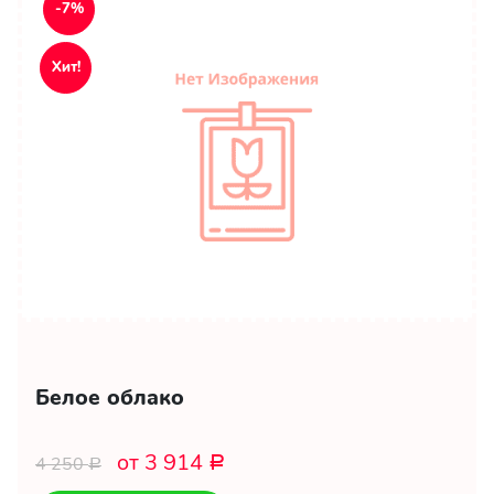
-7%
Хит!
Белое облако
от 3 914
4 250
Р
Р