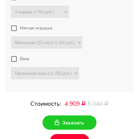
Букет с хризантемами и
герберами оказался очень
красивый! Цветы свежие !
Спасибо !
Мягкая игрушка
Все отзывы
Ваза
ПОДПИШИТЕСЬ!
Чтобы первыми узнать о
наших акциях и скидках
Стоимость:
4 909
5 340
Ваше имя
Р
Р
Заказать
Ваш Email