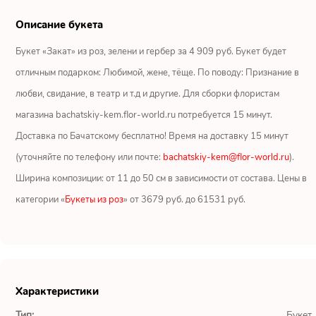
Ромашки
Описание букета
Кустовые розы
Букет «Закат» из роз, зелени и гербер за 4 909 руб. Букет будет
отличным подарком: Любимой, жене, тёще. По поводу: Признание в
Альстромерии
любви, свидание, в театр и т.д и другие. Для сборки флористам
Герберы
магазина bachatskiy-kem.flor-world.ru потребуется 15 минут.
Доставка по Бачатскому бесплатно! Время на доставку 15 минут
Ирисы
(уточняйте по телефону или почте:
bachatskiy-kem@flor-world.ru
).
Ширина композиции: от 11 до 50 см в зависимости от состава. Цены в
Показать еще
категории «
Букеты из роз
» от 3679 руб. до 61531 руб.
ОТЗЫВЫ О МАГАЗИНЕ
Мария
Характеристики
Тымовское,
Сахалинская
Тип:
Букет