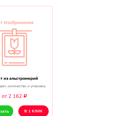
т из альстромерий
вет, количество и упаковку
от 2 162
Р
зать
В 1 КЛИК