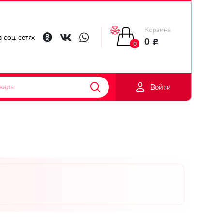
Корзина
Главная
 соц. сетях
0
Р
0
Гарантии
Войти
Доставка
Оплата
Контакты
Личный
кобинет
Регистраци